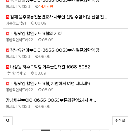
강남라이징❤️OlO-8655-OO53❤️친절문의환영 강…
허세의감시자36
14시간전
김제 음주교통전문변호사 사무실 선임 수임 비용 선임 전…
기운찬도적91
08.09
트립닷컴 할인코드 8월의 기회!
몽환적인히드라22
08.09
강남유앤미❤️OlO-8655-OO53❤️친절문의환영 강…
허세의감시자36
08.09
나성동 하수구막힘 와우클린해결 1668-5982
적막한악어12
08.09
트립닷컴 할인코드 8월, 저렴하게 여행 떠나세요!
몽환적인히드라22
08.09
강남세븐❤️OlO-8655-OO53❤️문의환영24시 #…
허세의감시자36
08.09
정렬