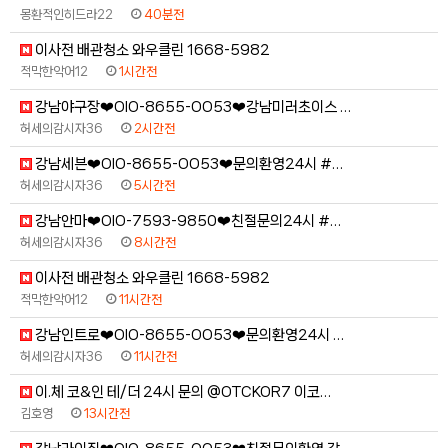
몽환적인히드라22
40분전
이사전 배관청소 와우클린 1668-5982
적막한악어12
1시간전
강남야구장❤️OlO-8655-OO53❤️강남미러초이스 …
허세의감시자36
2시간전
강남세븐❤️OlO-8655-OO53❤️문의환영24시 #…
허세의감시자36
5시간전
강남안마❤️OlO-7593-9850❤️친절문의24시 #…
허세의감시자36
8시간전
이사전 배관청소 와우클린 1668-5982
적막한악어12
11시간전
강남인트로❤️OlO-8655-OO53❤️문의환영24시 …
허세의감시자36
11시간전
이.체 코&인 테/더 24시 문의 @OTCKOR7 이코…
김호영
13시간전