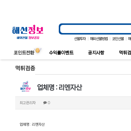
|
|
|
선물투자
해외선물방법
코인선물
포인트전환
수익률이벤트
공지사항
먹튀
먹튀검증
업체명 : 리엔자산
최고관리자
0
업체명 : 리엔자산