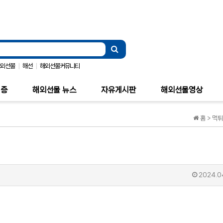
|
|
해외선물
해선
해외선물커뮤니티
검증
해외선물 뉴스
자유게시판
해외선물영상
홈 > 먹
2024.04